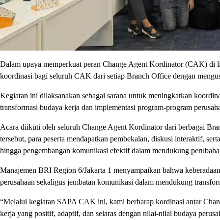
Dalam upaya memperkuat peran Change Agent Kordinator (CAK) di lin
koordinasi bagi seluruh CAK dari setiap Branch Office dengan me
Kegiatan ini dilaksanakan sebagai sarana untuk meningkatkan koordin
transformasi budaya kerja dan implementasi program-program perusaha
Acara diikuti oleh seluruh Change Agent Kordinator dari berbagai Bra
tersebut, para peserta mendapatkan pembekalan, diskusi interaktif, sert
hingga pengembangan komunikasi efektif dalam mendukung perubahan
Manajemen BRI Region 6/Jakarta 1 menyampaikan bahwa keberadaan C
perusahaan sekaligus jembatan komunikasi dalam mendukung transfor
“Melalui kegiatan SAPA CAK ini, kami berharap kordinasi antar Cha
kerja yang positif, adaptif, dan selaras dengan nilai-nilai budaya peru