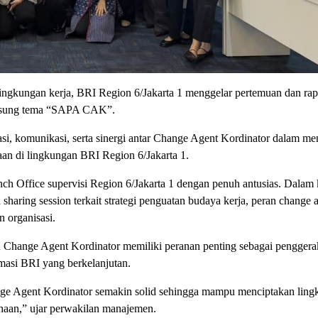
gkungan kerja, BRI Region 6/Jakarta 1 menggelar pertemuan dan rap
ngusung tema “SAPA CAK”.
asi, komunikasi, serta sinergi antar Change Agent Kordinator dalam m
an di lingkungan BRI Region 6/Jakarta 1.
nch Office supervisi Region 6/Jakarta 1 dengan penuh antusias. Dalam 
a sharing session terkait strategi penguatan budaya kerja, peran change 
 organisasi.
hange Agent Kordinator memiliki peranan penting sebagai penggera
masi BRI yang berkelanjutan.
nge Agent Kordinator semakin solid sehingga mampu menciptakan lin
sahaan,” ujar perwakilan manajemen.