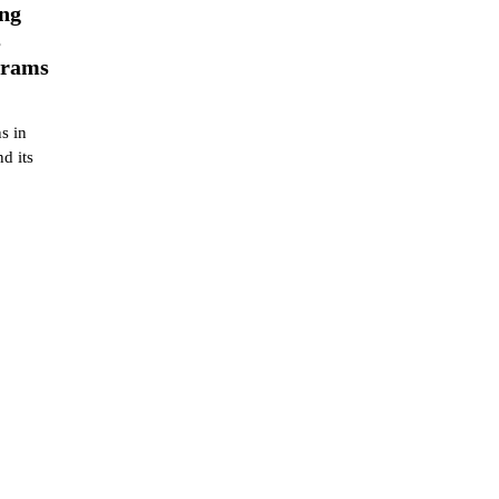
ng
s
grams
s in
d its