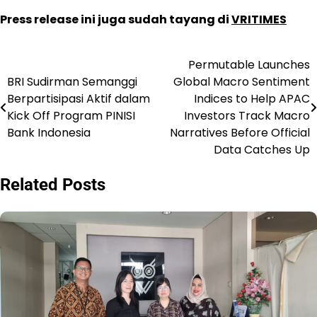
Press release ini juga sudah tayang di
VRITIMES
Permutable Launches
Post
BRI Sudirman Semanggi
Global Macro Sentiment
navigation
Berpartisipasi Aktif dalam
Indices to Help APAC
Kick Off Program PINISI
Investors Track Macro
Bank Indonesia
Narratives Before Official
Data Catches Up
Related Posts