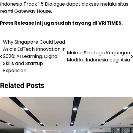
Indonesia Track 1.5 Dialogue dapat diakses melalui situs
resmi Gateway House.
Press Release ini juga sudah tayang di
VRITIMES.
Why Singapore Could Lead
Post
Asia’s EdTech Innovation in
Makna Strategis Kunjungan
navigation
2026: AI Learning, Digital
Modi ke Indonesia bagi Asia
Skills and Startup
Expansion
Related Posts