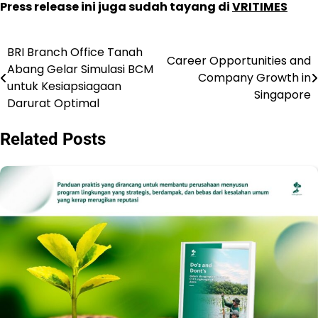
Press release ini juga sudah tayang di
VRITIMES
BRI Branch Office Tanah
Post
Career Opportunities and
Abang Gelar Simulasi BCM
Company Growth in
navigation
untuk Kesiapsiagaan
Singapore
Darurat Optimal
Related Posts