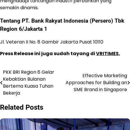
menghadapi tantangan industri perbankan yang
semakin dinamis.
Tentang PT. Bank Rakyat Indonesia (Persero) Tbk
Region 6/Jakarta 1
Jl. Veteran II No. 8 Gambir Jakarta Pusat 10110
Press Release ini juga sudah tayang di
VRITIMES.
PKK BRI Region 6 Gelar
Post
Effective Marketing
Kebaktian Bulanan
Approaches for Building an
navigation
Bertema Kuasa Tuhan
SME Brand in Singapore
Bekerja
Related Posts