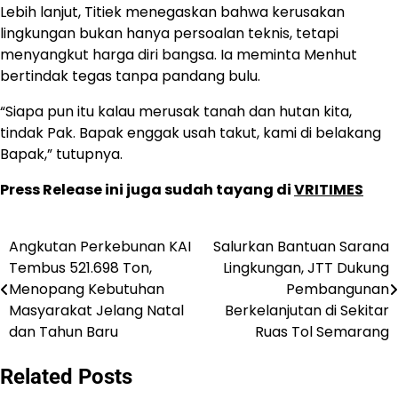
Lebih lanjut, Titiek menegaskan bahwa kerusakan
lingkungan bukan hanya persoalan teknis, tetapi
menyangkut harga diri bangsa. Ia meminta Menhut
bertindak tegas tanpa pandang bulu.
“Siapa pun itu kalau merusak tanah dan hutan kita,
tindak Pak. Bapak enggak usah takut, kami di belakang
Bapak,” tutupnya.
Press Release ini juga sudah tayang di
VRITIMES
Angkutan Perkebunan KAI
Salurkan Bantuan Sarana
Post
Tembus 521.698 Ton,
Lingkungan, JTT Dukung
navigation
Menopang Kebutuhan
Pembangunan
Masyarakat Jelang Natal
Berkelanjutan di Sekitar
dan Tahun Baru
Ruas Tol Semarang
Related Posts