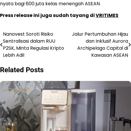
nyata bagi 600 juta kelas menengah ASEAN.
Press release ini juga sudah tayang di
VRITIMES
Nanovest Soroti Risiko
Jalur Pertumbuhan Hijau
Post
Sentralisasi dalam RUU
dan Inklusif Aurora
navigation
P2SK, Minta Regulasi Kripto
Archipelago Capital di
Lebih Adil
Kawasan ASEAN
Related Posts