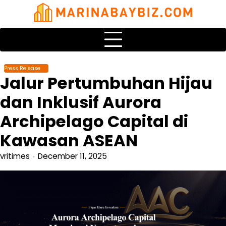
Skip
to
content
Press Release
Jalur Pertumbuhan Hijau
dan Inklusif Aurora
Archipelago Capital di
Kawasan ASEAN
vritimes
December 11, 2025