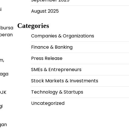
i
August 2025
Categories
 bursa
 peran
Companies & Organizations
Finance & Banking
Press Release
m,
SMEs & Entrepreneurs
jaga
Stock Markets & Investments
Technology & Startups
OJK
Uncategorized
gi
ngan