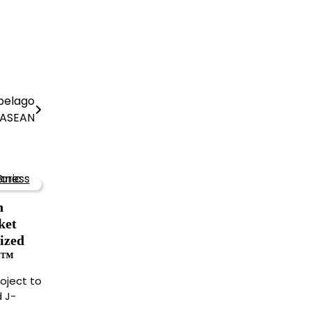
ipelago
 ASEAN
n
ket
ized
s™
oject to
 J-