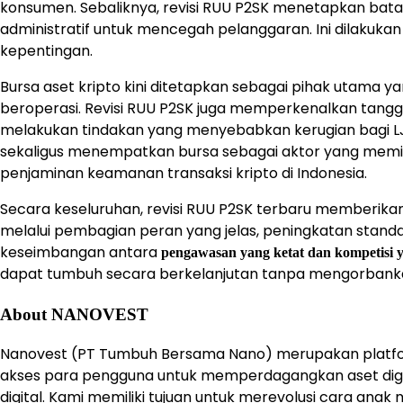
konsumen. Sebaliknya, revisi RUU P2SK menetapkan batasa
administratif untuk mencegah pelanggaran. Ini dilakukan
kepentingan.
Bursa aset kripto kini ditetapkan sebagai pihak utama
beroperasi. Revisi RUU P2SK juga memperkenalkan tanggu
melakukan tindakan yang menyebabkan kerugian bagi LJK 
sekaligus menempatkan bursa sebagai aktor yang memili
penjaminan keamanan transaksi kripto di Indonesia.
Secara keseluruhan, revisi RUU P2SK terbaru memberikan f
melalui pembagian peran yang jelas, peningkatan standar
keseimbangan antara
pengawasan yang ketat dan kompetisi y
dapat tumbuh secara berkelanjutan tanpa mengorbanka
About NANOVEST
Nanovest (PT Tumbuh Bersama Nano) merupakan platfor
akses para pengguna untuk memperdagangkan aset digit
digital. Kami memiliki tujuan untuk merevolusi cara an