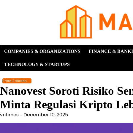
Skip
to
content
COMPANIES & ORGANIZATIONS
FINANCE & BANK
TECHNOLOGY & STARTUPS
Press Release
Nanovest Soroti Risiko Se
Minta Regulasi Kripto Leb
vritimes
December 10, 2025