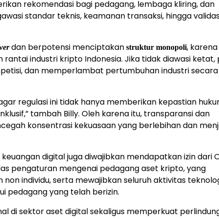
erikan rekomendasi bagi pedagang, lembaga kliring, dan
awasi standar teknis, keamanan transaksi, hingga validas
dan berpotensi menciptakan
, karena
wer
struktur monopoli
ntai industri kripto Indonesia. Jika tidak diawasi ketat,
petisi, dan memperlambat pertumbuhan industri secara
ar regulasi ini tidak hanya memberikan kepastian huku
lusif,” tambah Billy. Oleh karena itu, transparansi dan
ncegah konsentrasi kekuasaan yang berlebihan dan men
 keuangan digital juga diwajibkan mendapatkan izin dari 
elas pengaturan mengenai pedagang aset kripto, yang
on individu, serta mewajibkan seluruh aktivitas teknolo
ui pedagang yang telah berizin.
nal di sektor aset digital sekaligus memperkuat perlindu