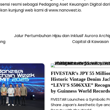
lisensi resmi sebagai Pedagang Aset Keuangan Digital dari
ahkan kunjungi web kami di www.nanovest.io.
Jalur Pertumbuhan Hijau dan Inklusif Aurora Arch
ang
Capital di Kawasan
FIVESTAR’s JPY 55 Millio
Historic Vintage Denim Jac
“LEVI’S S506XXE” Recogn
by Guinness World Record
FIVESTAR Launches a Symbolic Pr
Share Japan’s Aesthetic Eye and