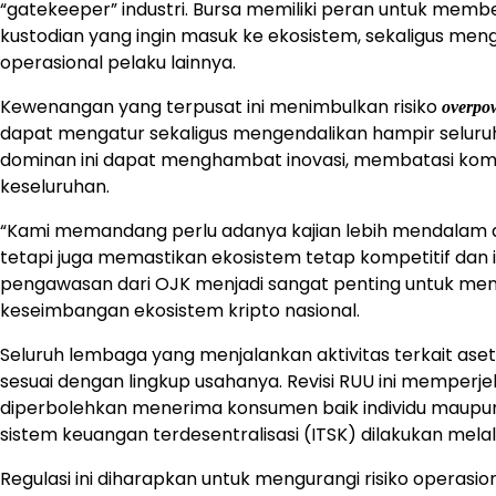
“gatekeeper” industri. Bursa memiliki peran untuk memb
kustodian yang ingin masuk ke ekosistem, sekaligus meng
operasional pelaku lainnya.
Kewenangan yang terpusat ini menimbulkan risiko
overpo
dapat mengatur sekaligus mengendalikan hampir seluruh ra
dominan ini dapat menghambat inovasi, membatasi kom
keseluruhan.
“Kami memandang perlu adanya kajian lebih mendalam ag
tetapi juga memastikan ekosistem tetap kompetitif dan ink
pengawasan dari OJK menjadi sangat penting untuk me
keseimbangan ekosistem kripto nasional.
Seluruh lembaga yang menjalankan aktivitas terkait aset
sesuai dengan lingkup usahanya. Revisi RUU ini memperj
diperbolehkan menerima konsumen baik individu maupun n
sistem keuangan terdesentralisasi (ITSK) dilakukan melal
Regulasi ini diharapkan untuk mengurangi risiko operasio