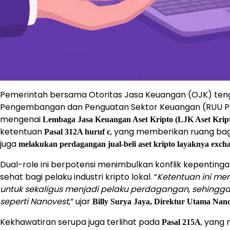
Pemerintah bersama Otoritas Jasa Keuangan (OJK) ten
Pengembangan dan Penguatan Sektor Keuangan (RUU P2
mengenai
Lembaga Jasa Keuangan Aset Kripto (LJK Aset Krip
ketentuan
, yang memberikan ruang bag
Pasal 312A huruf c
juga
melakukan perdagangan jual-beli aset kripto layaknya exch
Dual-role ini berpotensi menimbulkan konflik kepenting
sehat bagi pelaku industri kripto lokal. “
Ketentuan ini m
untuk sekaligus menjadi pelaku perdagangan, sehingg
seperti Nanovest
,” ujar
Billy Surya Jaya, Direktur Utama Nan
Kekhawatiran serupa juga terlihat pada
, yang
Pasal 215A