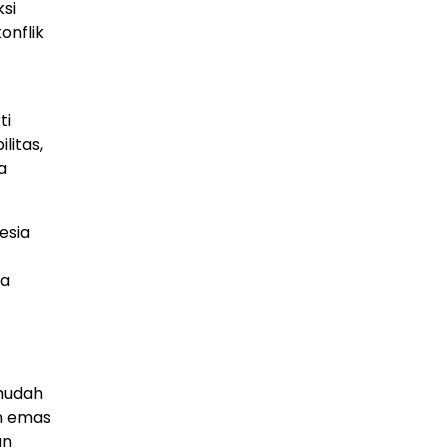
si
onflik
ti
litas,
a
esia
ia
mudah
n emas
an