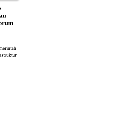
o
an
Forum
merintah
struktur