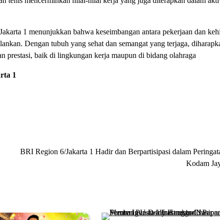
an tenis mencerminkan nilai-nilai kerja yang juga diterapkan dalam akti
 6/Jakarta 1 menunjukkan bahwa keseimbangan antara pekerjaan dan ke
alankan. Dengan tubuh yang sehat dan semangat yang terjaga, diharapk
an prestasi, baik di lingkungan kerja maupun di bidang olahraga
rta 1
BRI Region 6/Jakarta 1 Hadir dan Berpartisipasi dalam Pering
Kodam Jay