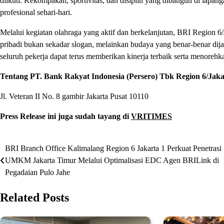
diikuti. Kekompakan, sportivitas, dan disiplin yang dibangun di lapang
profesional sehari-hari.
Melalui kegiatan olahraga yang aktif dan berkelanjutan, BRI Region
pribadi bukan sekadar slogan, melainkan budaya yang benar-benar dij
seluruh pekerja dapat terus memberikan kinerja terbaik serta menorehk
Tentang PT. Bank Rakyat Indonesia (Persero) Tbk Region 6/Jaka
Jl. Veteran II No. 8 gambir Jakarta Pusat 10110
Press Release ini juga sudah tayang di
VRITIMES
BRI Branch Office Kalimalang Region 6 Jakarta 1 Perkuat Penetrasi
Post
UMKM Jakarta Timur Melalui Optimalisasi EDC Agen BRILink di
navigation
Pegadaian Pulo Jahe
Related Posts